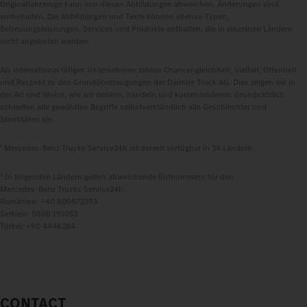
Originalfahrzeuge kann von diesen Abbildungen abweichen. Änderungen sind
vorbehalten. Die Abbildungen und Texte können ebenso Typen,
Betreuungsleistungen, Services und Produkte enthalten, die in einzelnen Ländern
nicht angeboten werden.
Als international tätiges Unternehmen zählen Chancengleichheit, Vielfalt, Offenheit
und Respekt zu den Grundüberzeugungen der Daimler Truck AG. Dies zeigen wir in
der Art und Weise, wie wir denken, handeln und kommunizieren. Grundsätzlich
schließen alle gewählten Begriffe selbstverständlich alle Geschlechter und
Identitäten ein.
1
Mercedes‑Benz Trucks Service24h ist derzeit verfügbar in 34 Ländern.
2
In folgenden Ländern gelten abweichende Rufnummern für den
Mercedes‑Benz Trucks Service24h:
Rumänien: +40 800672393
Serbien: 0800 191053
Türkei: +90 4446284
CONTACT