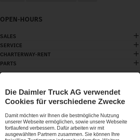
OPEN-HOURS
SALES
SERVICE
CHARTERWAY-RENT
PARTS
BLEIB IN KONTAKT.
Entdecke Mercedes-Benz Trucks auf unseren digitalen
Kanälen.